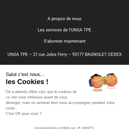
A propos de nous
Les services de l’UNSA TPE
S’abonner maintenant
UNSA TPE – 21 rue Jules Ferry – 93177 BAGNOLET CEDEX
CGA
Salut c'est nous...
Paramètres de cookies
les Cookies !
Plan du site
On a attendu d'être sûrs que le contenu de
ce site vous intéresse avant de vous
Mentions légales
déranger, mais on aimerait bien vous accompagner pendant votre
visite...
Confidentialité
C'est OK pour vous ?
Crédits
Inscrivez-vous
Consentements certifiés par