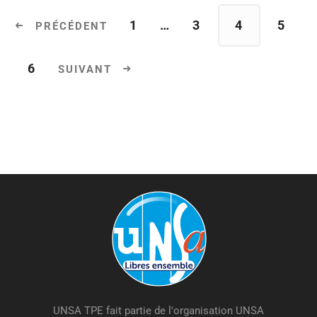
1
…
3
4
5
6
UNSA TPE fait partie de l'organisation UNSA