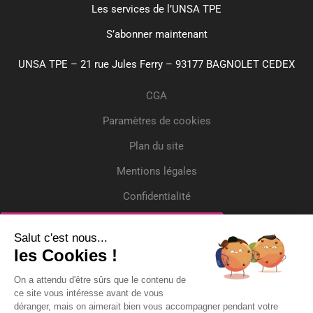
Les services de l’UNSA TPE
S’abonner maintenant
UNSA TPE – 21 rue Jules Ferry – 93177 BAGNOLET CEDEX
CGA
Paramètres de cookies
Plan du site
Mentions légales
Confidentialité
Crédits
Inscrivez-vous
Salut c'est nous...
les Cookies !
Recevez gratuitement l'actualité et deux
On a attendu d'être sûrs que le contenu de
questions/réponses par mois !
ce site vous intéresse avant de vous
déranger, mais on aimerait bien vous accompagner pendant votre
Adresse Email*