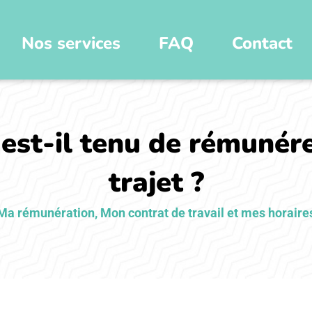
Nos services
FAQ
Contact
est-il tenu de rémunér
trajet ?
Ma rémunération
,
Mon contrat de travail et mes horaire