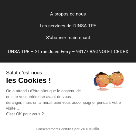
A propos de nous
Les services de l’UNSA TPE
S’abonner maintenant
UNSA TPE – 21 rue Jules Ferry – 93177 BAGNOLET CEDEX
CGA
Salut c'est nous...
Paramètres de cookies
les Cookies !
Plan du site
On a attendu d'être sûrs que le contenu de
ce site vous intéresse avant de vous
Mentions légales
déranger, mais on aimerait bien vous accompagner pendant votre
visite...
Confidentialité
C'est OK pour vous ?
Crédits
Inscrivez-vous
Consentements certifiés par