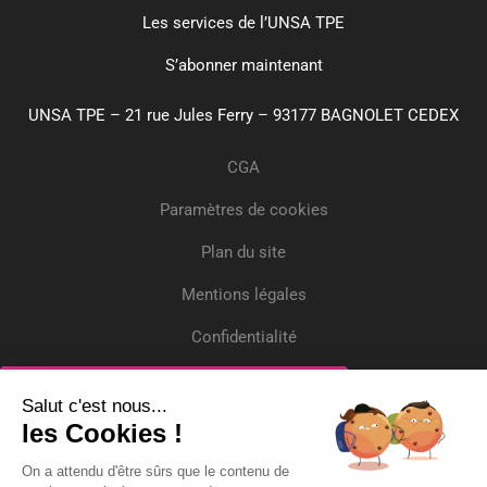
Les services de l’UNSA TPE
S’abonner maintenant
UNSA TPE – 21 rue Jules Ferry – 93177 BAGNOLET CEDEX
CGA
Paramètres de cookies
Plan du site
Mentions légales
Confidentialité
Crédits
Inscrivez-vous
Salut c'est nous...
les Cookies !
Recevez gratuitement l'actualité et deux
On a attendu d'être sûrs que le contenu de
questions/réponses par mois !