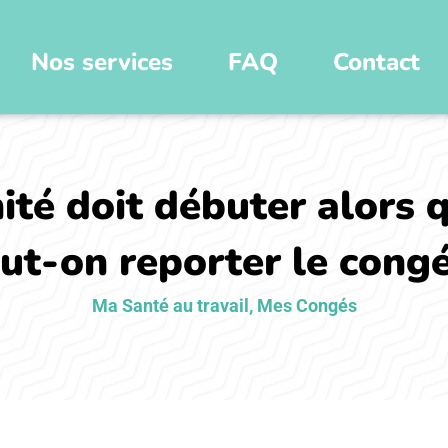
Nos services
FAQ
Contact
té doit débuter alors qu
ut-on reporter le congé
Ma Santé au travail
,
Mes Congés