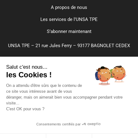
A propos de nous
Les services de l’UNSA TPE
S’abonner maintenant
UNSA TPE – 21 rue Jules Ferry – 93177 BAGNOLET CEDEX
CGA
Salut c'est nous...
Paramètres de cookies
les Cookies !
Plan du site
On a attendu d'être sûrs que le contenu de
ce site vous intéresse avant de vous
Mentions légales
déranger, mais on aimerait bien vous accompagner pendant votre
visite...
Confidentialité
C'est OK pour vous ?
Crédits
Inscrivez-vous
Consentements certifiés par