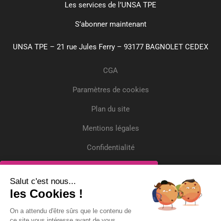
Les services de l’UNSA TPE
S’abonner maintenant
UNSA TPE – 21 rue Jules Ferry – 93177 BAGNOLET CEDEX
CGA
Paramètres de cookies
Plan du site
Mentions légales
Confidentialité
Crédits
Inscrivez-vous
Salut c'est nous...
les Cookies !
Recevez gratuitement l'actualité et deux
On a attendu d'être sûrs que le contenu de
questions/réponses par mois !
ce site vous intéresse avant de vous