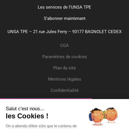
Les services de l’UNSA TPE
S’abonner maintenant
UNSA TPE – 21 rue Jules Ferry – 93177 BAGNOLET CEDEX
CGA
Paramètres de cookies
Plan du site
Mentions légales
Confidentialité
Crédits
Inscrivez-vous
Salut c'est nous...
les Cookies !
Recevez gratuitement l'actualité et deux
On a attendu d'être sûrs que le contenu de