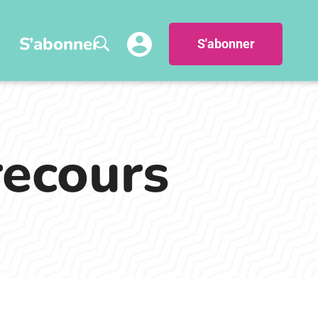
S’abonner
S'abonner
recours