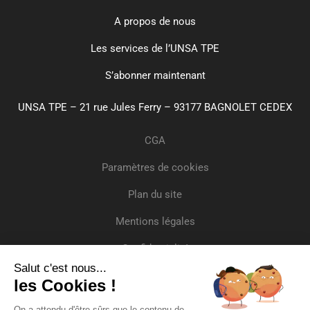
A propos de nous
Les services de l’UNSA TPE
S’abonner maintenant
UNSA TPE – 21 rue Jules Ferry – 93177 BAGNOLET CEDEX
CGA
Paramètres de cookies
Plan du site
Mentions légales
Confidentialité
Salut c'est nous...
Crédits
les Cookies !
Inscrivez-vous
On a attendu d'être sûrs que le contenu de