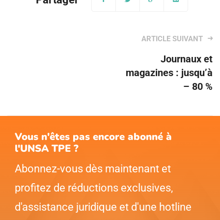
Post
Journaux et
navigation
magazines : jusqu’à
– 80 %
Vous n'êtes pas encore abonné à
l'UNSA TPE ?
Abonnez-vous dès maintenant et
profitez de réductions exclusives,
d'assistance juridique et d'une hotline