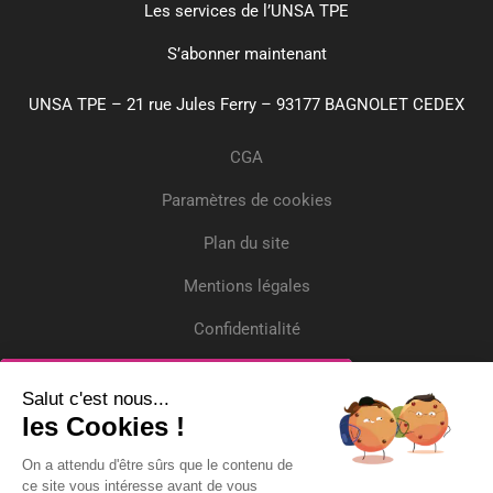
Les services de l’UNSA TPE
S’abonner maintenant
UNSA TPE – 21 rue Jules Ferry – 93177 BAGNOLET CEDEX
CGA
Paramètres de cookies
Plan du site
Mentions légales
Confidentialité
Crédits
Inscrivez-vous
Salut c'est nous...
les Cookies !
Recevez gratuitement l'actualité et deux
On a attendu d'être sûrs que le contenu de
questions/réponses par mois !
ce site vous intéresse avant de vous