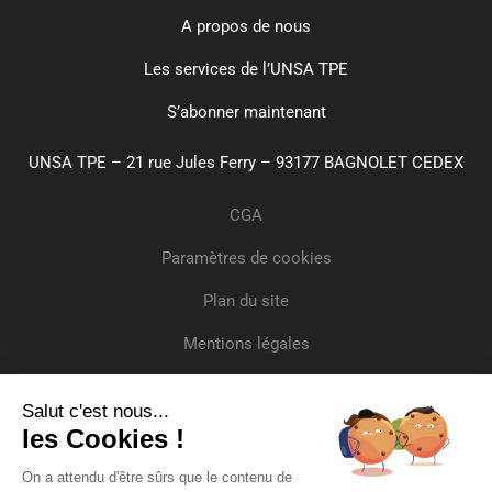
A propos de nous
Les services de l’UNSA TPE
S’abonner maintenant
UNSA TPE – 21 rue Jules Ferry – 93177 BAGNOLET CEDEX
CGA
Paramètres de cookies
Plan du site
Mentions légales
Confidentialité
Salut c'est nous...
Crédits
les Cookies !
Inscrivez-vous
On a attendu d'être sûrs que le contenu de