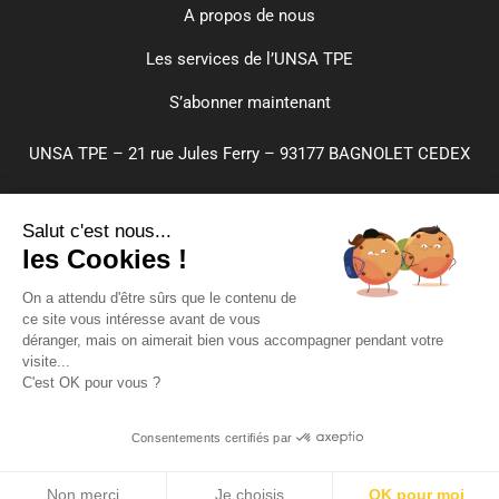
A propos de nous
Les services de l’UNSA TPE
S’abonner maintenant
UNSA TPE – 21 rue Jules Ferry – 93177 BAGNOLET CEDEX
CGA
Salut c'est nous...
Paramètres de cookies
les Cookies !
Plan du site
On a attendu d'être sûrs que le contenu de
ce site vous intéresse avant de vous
Mentions légales
déranger, mais on aimerait bien vous accompagner pendant votre
visite...
Confidentialité
C'est OK pour vous ?
Crédits
Inscrivez-vous
Consentements certifiés par
Non merci
Je choisis
OK pour moi