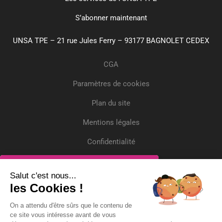
S’abonner maintenant
UNSA TPE – 21 rue Jules Ferry – 93177 BAGNOLET CEDEX
CGA
Paramètres de cookies
Plan du site
Mentions légales
Confidentialité
Crédits
Inscrivez-vous
Salut c'est nous...
les Cookies !
Recevez gratuitement l'actualité et deux
On a attendu d'être sûrs que le contenu de
questions/réponses par mois !
ce site vous intéresse avant de vous