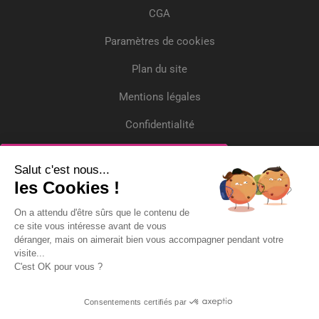
CGA
Paramètres de cookies
Plan du site
Mentions légales
Confidentialité
Crédits
Inscrivez-vous
Salut c'est nous...
les Cookies !
Recevez gratuitement l'actualité et deux
On a attendu d'être sûrs que le contenu de
questions/réponses par mois !
ce site vous intéresse avant de vous
déranger, mais on aimerait bien vous accompagner pendant votre
Adresse Email*
visite...
C'est OK pour vous ?
Consentements certifiés par