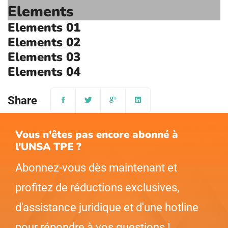
Elements
Elements 01
Elements 02
Elements 03
Elements 04
Share
Vous n'êtes pas encore abonné à
l'UNSA TPE ?
Abonnez-vous dès maintenant et
profitez de réductions exclusives,
d'assistance juridique et d'une hotline
pour répondre à vos questions !