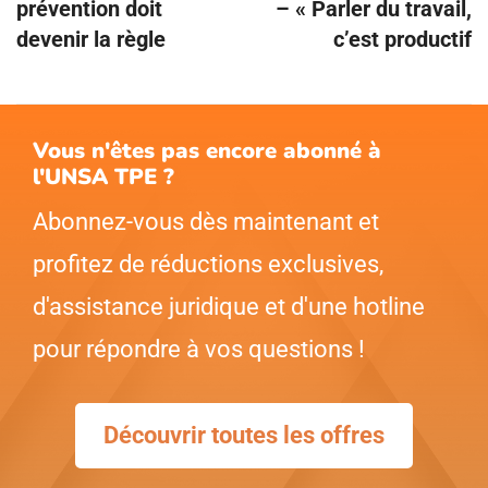
prévention doit
– « Parler du travail,
devenir la règle
c’est productif
Vous n'êtes pas encore abonné à
l'UNSA TPE ?
Abonnez-vous dès maintenant et
profitez de réductions exclusives,
d'assistance juridique et d'une hotline
pour répondre à vos questions !
Découvrir toutes les offres