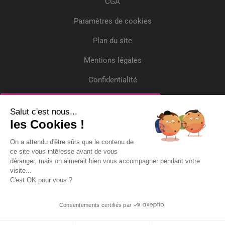
CGA
Paramètres de cookies
Plan du site
Mentions légales
Confidentialité
Crédits
Inscrivez-vous
Salut c'est nous...
les Cookies !
Recevez gratuitement l'actualité et deux
On a attendu d'être sûrs que le contenu de
questions/réponses par mois !
ce site vous intéresse avant de vous
déranger, mais on aimerait bien vous accompagner pendant votre
Adresse Email*
visite...
C'est OK pour vous ?
Consentements certifiés par