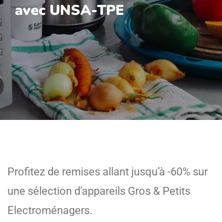
avec UNSA-TPE
Profitez de remises allant jusqu’à -60% sur
une sélection d’appareils Gros & Petits
Electroménagers.