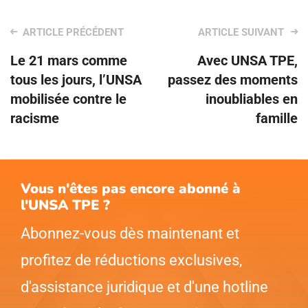
Post
Le 21 mars comme
Avec UNSA TPE,
navigation
tous les jours, l’UNSA
passez des moments
mobilisée contre le
inoubliables en
racisme
famille
Vous n'êtes pas encore abonné à
l'UNSA TPE ?
Abonnez-vous dès maintenant et
profitez de réductions exclusives,
d'assistance juridique et d'une hotline