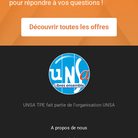
pour répondre à vos questions !
Découvrir toutes les offres
UNSA TPE fait partie de l'organisation UNSA
A propos de nous