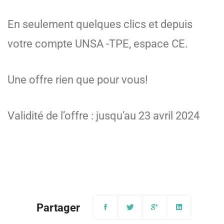
En seulement quelques clics et depuis
votre compte UNSA -TPE, espace CE.
Une offre rien que pour vous!
Validité de l’offre : jusqu’au 23 avril 2024