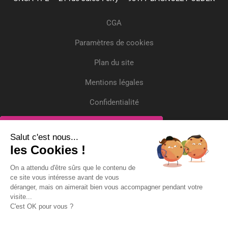
CGA
Paramètres de cookies
Plan du site
Mentions légales
Confidentialité
Crédits
Inscrivez-vous
Salut c'est nous...
les Cookies !
Recevez gratuitement l'actualité et deux
On a attendu d'être sûrs que le contenu de
questions/réponses par mois !
ce site vous intéresse avant de vous
déranger, mais on aimerait bien vous accompagner pendant votre
Adresse Email*
visite...
C'est OK pour vous ?