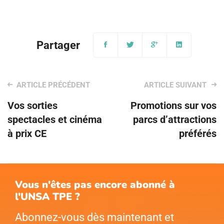
Post
Vos sorties
Promotions sur vos
navigation
spectacles et cinéma
parcs d’attractions
à prix CE
préférés
Vous n'êtes pas encore abonné à
l'UNSA TPE ?
Abonnez-vous dès maintenant et